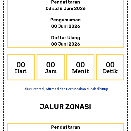
Pendaftaran
03 s.d 6 Juni 2026
Pengumuman
08 Juni 2026
Daftar Ulang
08 Juni 2026
Narahubung Via WhatsApp ( Jam Kerja ) :
PENERIMAAN PESERTA
00
00
00
00
Hari
Jam
Menit
Detik
DIDIK BARU (PPDB) 2024-
2025
Jalur Prestasi, Afirmasi dan Perpindahan sudah ditutup
JALUR ZONASI
Pendaftaran