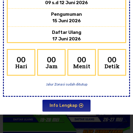
09 s.d 12 Juni 2026
Pengumuman
15 Juni 2026
Daftar Ulang
17 Juni 2026
00
00
00
00
Narahubung Via WhatsApp ( Jam Kerja ) :
Hari
Jam
Menit
Detik
PENERIMAAN PESERTA
DIDIK BARU (PPDB) 2023-
Jalur Zonasi sudah ditutup
2024
Info Lengkap