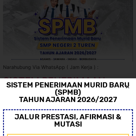
Narahubung Via WhatsApp ( Jam Kerja ) :
SISTEM PENERIMAAN
SISTEM PENERIMAAN MURID BARU
MURID BARU (SPMB)
(SPMB)
TAHUN AJARAN 2026/2027
2025/2026
JALUR PRESTASI, AFIRMASI &
MUTASI